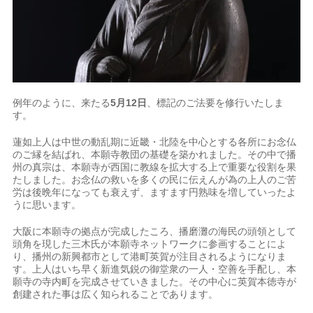
例年のように、来たる
5月12日
、標記のご法要を修行いたしま
す。
蓮如上人は中世の動乱期に近畿・北陸を中心とする各所にお念仏
のご縁を結ばれ、本願寺教団の基礎を築かれました。その中で播
州の真宗は、本願寺が西国に教線を拡大する上で重要な役割を果
たしました。お念仏の救いを多くの民に伝えんが為の上人のご苦
労は後晩年になっても衰えず、ますます円熟味を増していったよ
うに思います。
大阪に本願寺の拠点が完成したころ、播磨灘の海民の頭領として
頭角を現した三木氏が本願寺ネットワークに参画することによ
り、播州の新興都市として港町英賀が注目されるようになりま
す。上人はいち早く新進気鋭の御堂衆の一人・空善を手配し、本
願寺の寺内町を完成させていきました。その中心に英賀本徳寺が
創建された事は広く知られることであります。