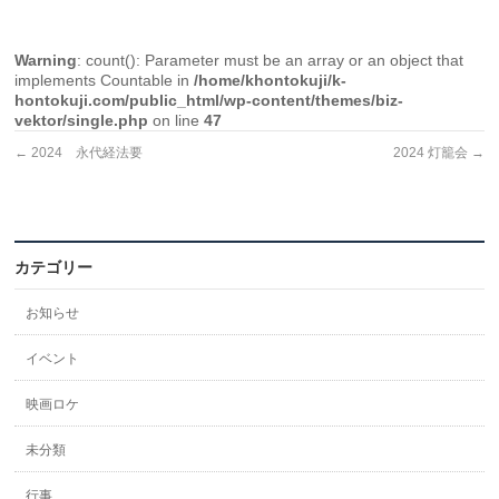
Warning
: count(): Parameter must be an array or an object that
implements Countable in
/home/khontokuji/k-
hontokuji.com/public_html/wp-content/themes/biz-
vektor/single.php
on line
47
←
2024 永代経法要
2024 灯籠会
→
カテゴリー
お知らせ
イベント
映画ロケ
未分類
行事