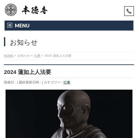
MENU
お知らせ
HOME
»
お知らせ
»
行事
»
2024 蓮如上人法要
2024 蓮如上人法要
投稿日 :
最終更新日時 :
カテゴリー :
行事