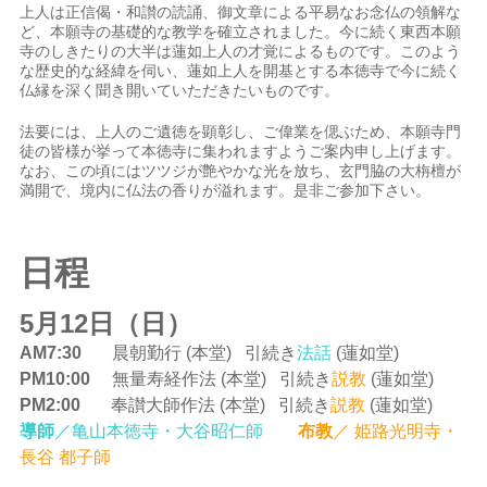
上人は正信偈・和讃の読誦、御文章による平易なお念仏の領解な
ど、本願寺の基礎的な教学を確立されました。今に続く東西本願
寺のしきたりの大半は蓮如上人の才覚によるものです。このよう
な歴史的な経緯を伺い、蓮如上人を開基とする本徳寺で今に続く
仏縁を深く聞き開いていただきたいものです。
法要には、上人のご遺徳を顕彰し、ご偉業を偲ぶため、本願寺門
徒の皆様が挙って本徳寺に集われますようご案内申し上げます。
なお、この頃にはツツジが艶やかな光を放ち、玄門脇の大栴檀が
満開で、境内に仏法の香りが溢れます。是非ご参加下さい。
日程
5月12日（日）
AM7:30
晨朝勤行 (本堂) 引続き
法話
(蓮如堂)
PM10:00
無量寿経作法 (本堂) 引続き
説教
(蓮如堂)
PM2:00
奉讃大師作法 (本堂) 引続き
説教
(蓮如堂)
導師
／亀山本徳寺・大谷昭仁師
布教
／ 姫路光明寺・
長谷 都子師