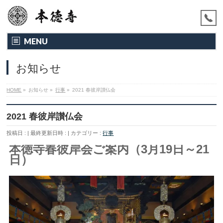
MENU
お知らせ
HOME
»
お知らせ
»
行事
»
2021 春彼岸讃仏会
2021 春彼岸讃仏会
投稿日 :
最終更新日時 :
カテゴリー :
行事
本徳寺春彼岸会ご案内
（3月19日～21
日）