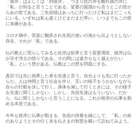
「彼岸」は正しくは「到彼岸」、つまり此の岸を離れ彼の岸に
「私」が到ると言うことである。娑婆の面識から言うとこの世か
らあの世である。ご先祖様はあっちに行ったけど私はまだこっち
にいる。いずれは私も逝くけどまだまだ早い。いつまでもこの世
に未練がある。
コロナ禍中、苦楽に翻弄され生死の迷いの海から出ようとしない
存在、それが「私」である。
仏の教えに照らしてみると此岸は欲界と言う娑婆濁世、彼岸は仏
が示す浄土の悟りである。その間には途方もなく越えがたい
「私」という壁がある。仏教はこの壁を問題にする。
真宗では先に他界した者を先達と言う。自分よりも先に行ったか
らだ。人は仲間と言う社会を作り、互いの様子をうかがいながら
自らの行動を決して行く。身体を滅して行くときには、その様子
を先達に聞くしかない。しかし、先祖先達はもういない。だか
ら、仏に聞くしかないと言うことになる。これが彼岸の仏事を勤
める本意である。
今年も彼岸に仏事が勤まる。先祖の供養を縁にして、「私」の命
のありようとその行く末を仏さまの智慧を載いて訪ねてみよう。