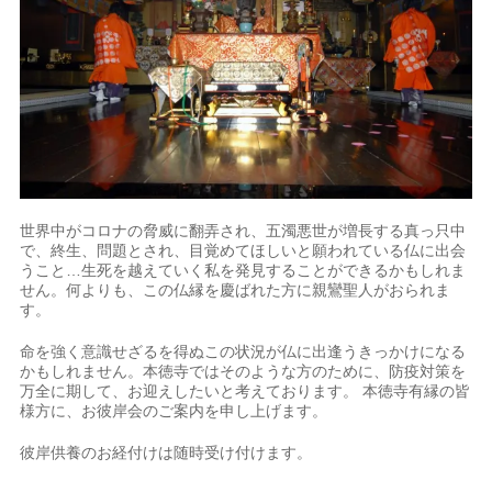
世界中がコロナの脅威に翻弄され、五濁悪世が増長する真っ只中
で、終生、問題とされ、目覚めてほしいと願われている仏に出会
うこと…生死を越えていく私を発見することができるかもしれま
せん。何よりも、この仏縁を慶ばれた方に親鸞聖人がおられま
す。
命を強く意識せざるを得ぬこの状況が仏に出逢うきっかけになる
かもしれません。本徳寺ではそのような方のために、防疫対策を
万全に期して、お迎えしたいと考えております。 本徳寺有縁の皆
様方に、お彼岸会のご案内を申し上げます。
彼岸供養のお経付けは随時受け付けます。