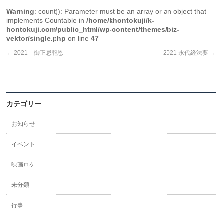
Warning
: count(): Parameter must be an array or an object that
implements Countable in
/home/khontokuji/k-
hontokuji.com/public_html/wp-content/themes/biz-
vektor/single.php
on line
47
←
2021 御正忌報恩
2021 永代経法要
→
カテゴリー
お知らせ
イベント
映画ロケ
未分類
行事