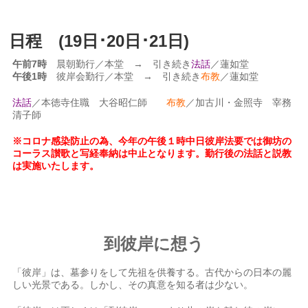
日程 (19日･20日･21日)
午前7時
晨朝勤行／本堂 → 引き続き
法話
／蓮如堂
午後1時
彼岸会勤行／本堂 → 引き続き
布教
／蓮如堂
法話
／本徳寺住職 大谷昭仁師
布教
／加古川・金照寺 宰務
清子師
※コロナ感染防止の為、今年の午後１時中日彼岸法要では御坊の
コーラス讃歌と写経奉納は中止となります。勤行後の法話と説教
は実施いたします。
到彼岸に想う
「彼岸」は、墓参りをして先祖を供養する。古代からの日本の麗
しい光景である。しかし、その真意を知る者は少ない。