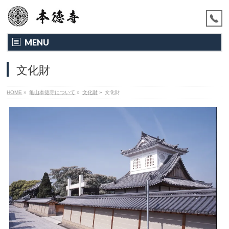
MENU
文化財
HOME
»
亀山本徳寺について
»
文化財
»
文化財