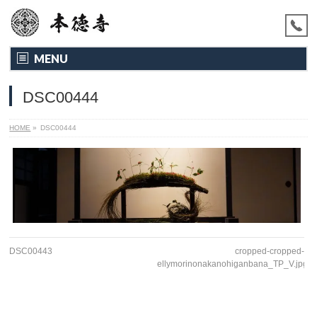
MENU
DSC00444
HOME
»
DSC00444
DSC00443
cropped-cropped-
ellymorinonakanohiganbana_TP_V.jpg