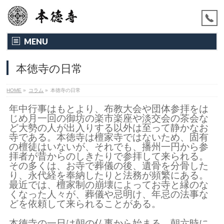
MENU
本徳寺の日常
HOME
»
コラム
»
本徳寺の日常
年中行事はもとより、布教大会や団体参拝をは
じめ月一回の御坊の楽市楽座や淡交会の茶会な
ど大勢の人が出入りする以外は至って静かなお
寺である。本徳寺は檀家寺ではないため、固有
の檀徒はいないが、それでも、播州一円から参
拝者が昔からのしきたりで参拝して来られる。
その多くは、お寺で葬儀の後、遺骨を分骨した
り、永代経を奉納したりと法務が頻繁にある。
最近では、檀家制の崩壊によってお寺と縁のな
くなった人々が、葬儀や忌明け、年忌の法事な
どを依頼して来られることがある。
本徳寺の一日は朝の仏事から始まる。朝六時に