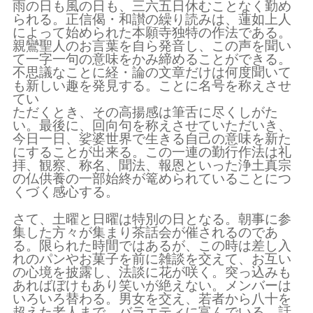
雨の日も風の日も、三六五日休むことなく勤め
られる。正信偈・和讃の繰り読みは、蓮如上人
によって始められた本願寺独特の作法である。
親鸞聖人のお言葉を自ら発音し、この声を聞い
て一字一句の意味をかみ締めることができる。
不思議なことに経・論の文章だけは何度聞いて
も新しい趣を発見する。ことに名号を称えさせ
てい
ただくとき、その高揚感は筆舌に尽くしがた
い。最後に、回向句を称えさせていただいき、
今日一日、娑婆世界で生きる自己の意味を新た
にすることが出来る。この一連の勤行作法は礼
拝、観察、称名、聞法、報恩といった浄土真宗
の仏供養の一部始終が篭められていることにつ
くづく感心する。
さて、土曜と日曜は特別の日となる。朝事に参
集した方々が集まり茶話会が催されるのであ
る。限られた時間ではあるが、この時は差し入
れのパンやお菓子を前に雑談を交えて、お互い
の心境を披露し、法談に花が咲く。突っ込みも
あればぼけもあり笑いが絶えない。メンバーは
いろいろ替わる。男女を交え、若者から八十を
超えた老人まで、バラエティに富んでいる。話