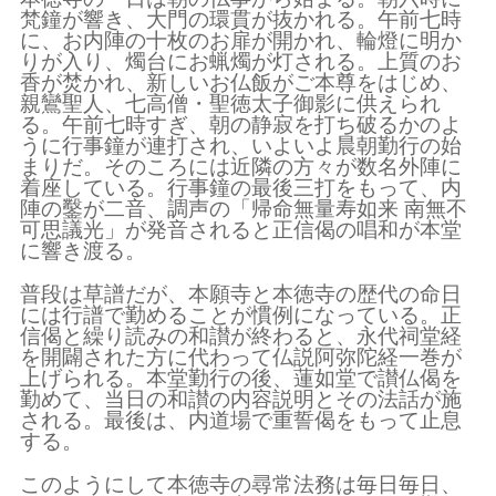
梵鐘が響き、大門の環貫が抜かれる。午前七時
に、お内陣の十枚のお扉が開かれ、輪燈に明か
りが入り、燭台にお蝋燭が灯される。上質のお
香が焚かれ、新しいお仏飯がご本尊をはじめ、
親鸞聖人、七高僧・聖徳太子御影に供えられ
る。午前七時すぎ、朝の静寂を打ち破るかのよ
うに行事鐘が連打され、いよいよ晨朝勤行の始
まりだ。そのころには近隣の方々が数名外陣に
着座している。行事鐘の最後三打をもって、内
陣の鑿が二音、調声の「帰命無量寿如来 南無不
可思議光」が発音されると正信偈の唱和が本堂
に響き渡る。
普段は草譜だが、本願寺と本徳寺の歴代の命日
には行譜で勤めることが慣例になっている。正
信偈と繰り読みの和讃が終わると、永代祠堂経
を開闢された方に代わって仏説阿弥陀経一巻が
上げられる。本堂勤行の後、蓮如堂で讃仏偈を
勤めて、当日の和讃の内容説明とその法話が施
される。最後は、内道場で重誓偈をもって止息
する。
このようにして本徳寺の尋常法務は毎日毎日、