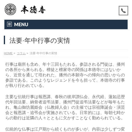
MENU
法要·年中行事の実情
HOME
»
コラム
»
法要·年中行事の実情
行事は廟所も含め、年十三回もたれる。参詣される門徒は、播州
の各所から来られる。檀徒と檀家寺の関係は本徳寺にはないか
ら、近世を通して培われた、播州の本願寺への帰向の思いからの
参詣である。このようなレジェンドを今も担って、本徳寺の行事
が執り行われている。
主要な伝統行事は報恩講、春秋の彼岸讃仏会、永代経、蓮如忌歴
代年回法要、納骨者追弔法要、播州門徒追弔法要などが毎年もた
れ、亀山御坊麗姫会（仏教婦人会）の主催では宗祖降誕会・演芸
会と報恩講・追弔会が実施されている。日常的には、毎朝七時か
らの勤行は近隣の人々とともに欠かすことなく勤められている。
伝統的な仏事は江戸期から続くものが多いが、内容は少しずつ変