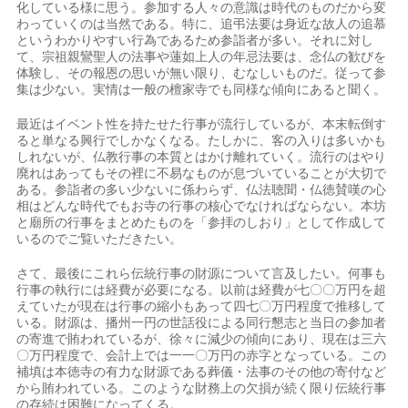
化している様に思う。参加する人々の意識は時代のものだから変
わっていくのは当然である。特に、追弔法要は身近な故人の追慕
というわかりやすい行為であるため参詣者が多い。それに対し
て、宗祖親鸞聖人の法事や蓮如上人の年忌法要は、念仏の歓びを
体験し、その報恩の思いが無い限り、むなしいものだ。従って参
集は少ない。実情は一般の檀家寺でも同様な傾向にあると聞く。
最近はイベント性を持たせた行事が流行しているが、本末転倒す
ると単なる興行でしかなくなる。たしかに、客の入りは多いかも
しれないが、仏教行事の本質とはかけ離れていく。流行のはやり
廃れはあってもその裡に不易なものが息づいていることが大切で
ある。参詣者の多い少ないに係わらず、仏法聴聞・仏徳賛嘆の心
相はどんな時代でもお寺の行事の核心でなければならない。本坊
と廟所の行事をまとめたものを「参拝のしおり」として作成して
いるのでご覧いただきたい。
さて、最後にこれら伝統行事の財源について言及したい。何事も
行事の執行には経費が必要になる。以前は経費が七〇〇万円を超
えていたが現在は行事の縮小もあって四七〇万円程度で推移して
いる。財源は、播州一円の世話役による同行懇志と当日の参加者
の寄進で賄われているが、徐々に減少の傾向にあり、現在は三六
〇万円程度で、会計上では一一〇万円の赤字となっている。この
補填は本徳寺の有力な財源である葬儀・法事のその他の寄付など
から賄われている。このような財務上の欠損が続く限り伝統行事
の存続は困難になってくる。