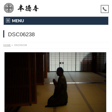
MENU
DSC06238
HOME
»
DSC06238