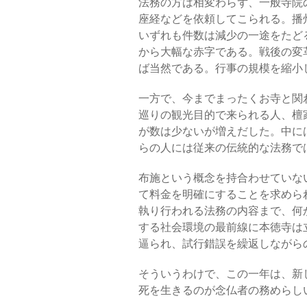
法務の方は相変わらず、一般寺院
座経などを依頼してこられる。播
いずれも件数は減少の一途をたど
から大幅な赤字である。戦後の変
ば当然である。行事の規模を縮小
一方で、今までまったくお寺と関
巡りの観光目的で来られる人、檀
が数は少ないが増えだした。中に
らの人には従来の伝統的な法務で
布施という概念を持合わせていな
て料金を明確にすることを求めら
執り行われる法務の内容まで、何
する社会環境の最前線に本徳寺は
逼られ、試行錯誤を繰返しながら
そういうわけで、この一年は、新
死を生きるのが念仏者の務めらし