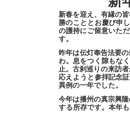
新
新春を迎え、有縁の
勝のこととお慶び申し
の護持にご留意いただ
す。
昨年は伝灯奉告法要の
わ。息をつく隙もなく
止。古刹巡りの来訪者
応えようと参拝記念証
異例の一年でした。
今年は播州の真宗興隆
する所存です。本年