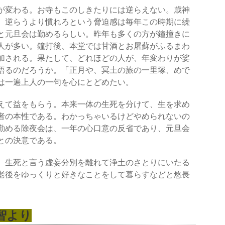
が変わる。お寺もこのしきたりには逆らえない。歳神
。逆らうより慣れろという脅迫感は毎年この時期に繰
と元旦会は勤めるらしい。昨年も多くの方が鐘撞きに
人が多い。鐘打後、本堂では甘酒とお屠蘇がふるまわ
加される。果たして、どれほどの人が、年変わりが娑
悟るのだろうか。「正月や、冥土の旅の一里塚、めで
は一遍上人の一句を心にとどめたい。
えて益をもらう。本来一体の生死を分けて、生を求め
者の本性である。わかっちゃいるけどやめられないの
勤める除夜会は、一年の心口意の反省であり、元旦会
との決意である。
。生死と言う虚妄分別を離れて浄土のさとりにいたる
老後をゆっくりと好きなことをして暮らすなどと悠長
智より