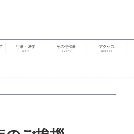
て
行事・法要
その他催事
アクセス
work
event
access