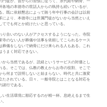
の門徒が、昔からの習慣に従って、永代経や納骨、一
州各地の本徳寺の世話人からの執持も続いているが、
る。既に依頼懇志によって賄う年中行事の会計は以前
革により、本徳寺には所属門徒がないから当然といえ
してでも何とか続けたいと思っている。
わり合いのない人がアクセスするようになった。寺院
家寺のない人が葬儀や法事を依頼してこられるケース
は葬儀をしないで納骨にだけ来られる人もある。これ
はうまく対応できない。
いから当然であるが、読経というサービスの対価とし
れる。そこでは、仏教の教えからお寺の役割、そこで
から何まで説明しないと始まらない。時代と共に激変
立たされている。日々、一般寺院とはことなる対応を
の諸行である。
しい生活環境に順応するのが精一杯。息絶えるまで生
い。