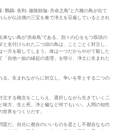
- 鸚鵡- 舎利- 迦陵頻伽- 共命之鳥”と六種の鳥が出て
れらが仏法僧の三宝を奏で浄土を荘厳しているとされ
出来ない鳥が‘供命鳥’である。別々の心をもつ双頭の
ダと名付けられた二つ頭の鳥は、ことごとく対立し、
は一方を殺してしまう。体は一つだからやがて殺した
て「自他一如の縁起の道理」を悟り、浄土に生まれた
れる。生まれながらに対立し、争いを常とする二つの
対立する概念をこしらえ、選択しながら生きていく二
と味方、生と死、浄と穢など何でもいい。人間の知性
の世界をつくりだす。
問題だ。自分に都合のいいものを是とし不都合なもの