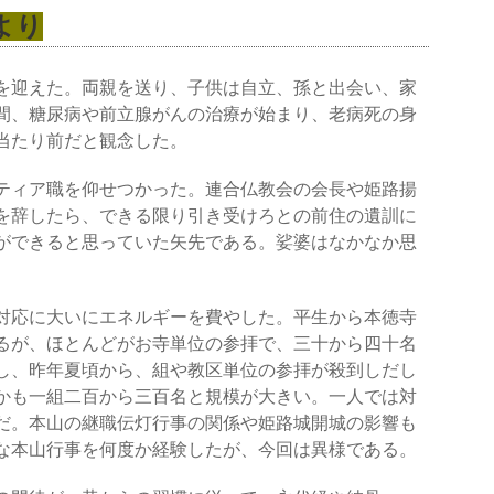
より
を迎えた。両親を送り、子供は自立、孫と出会い、家
間、糖尿病や前立腺がんの治療が始まり、老病死の身
当たり前だと観念した。
ティア職を仰せつかった。連合仏教会の会長や姫路揚
を辞したら、できる限り引き受けろとの前住の遺訓に
ができると思っていた矢先である。
娑婆はなかなか思
対応に大いにエネルギーを費やした。平生から本徳寺
るが、ほとんどがお寺単位の参拝で、三十から四十名
し、昨年夏頃から、組や教区単位の参拝が殺到しだし
かも一組二百から三百名と規模が大きい。一人では対
だ。本山の継職伝灯行事の関係や姫路城開城の影響も
な本山行事を何度か経験したが、今回は異様である。