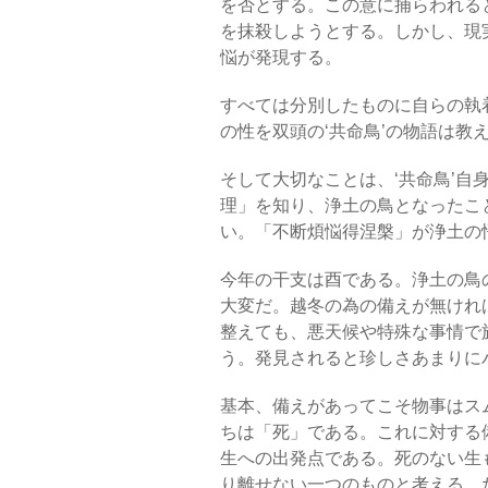
を否とする。この意に捕らわれる
を抹殺しようとする。しかし、現
悩が発現する。
すべては分別したものに自らの執
の性を双頭の‘共命鳥’の物語は教
そして大切なことは、‘共命鳥’
理」を知り、浄土の鳥となったこ
い。「不断煩悩得涅槃」が浄土の
今年の干支は酉である。浄土の鳥
大変だ。越冬の為の備えが無けれ
整えても、悪天候や特殊な事情で
う。発見されると珍しさあまりに
基本、備えがあってこそ物事はス
ちは「死」である。これに対する
生への出発点である。死のない生
り離せない一つのものと考える。