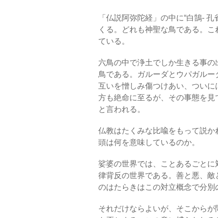
「仏説阿弥陀経」の中に“白鵠- 孔雀
くる。どれも神聖な鳥である。こ
ている。
六鳥の中で浄土でしか生きる事の
鳥である。ガルーダとウパガルー
互いを憎しみ傷つけあい、ついに
方も絶命に至るが、その事態を見
と言われる。
仏教はたくみな比喩をもって説か
頭は何を意味しているのか。
娑婆の世界では、ことあるごとに
律背反の世界である。善と悪、敵
のはたらきはこの対立概念で分別
それだけならよいが、そこからが