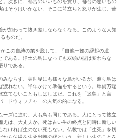
と。次ぎに、都合のいいものを貪り、都合の悪いもの
実はそうはいかない。そこに苛立ちと怒りが生じ、苦
着が加わって抜き差しならなくなる。このような人知
えるものだ。
自身がこの自縛の業を脱して、「自他一如の縁起の道
とである。浄土の鳥になっても双頭の型は変わらな
悟りである。
のみならず、実世界にも様々な鳥がいるが、渡り鳥は
ば渡れない。半年かけて準備をするという。準備万端
旅立てないこともしばしばだ。これを「迷鳥」と言
バードウォッチャーの人気の的になる。
ムーズに進む。人も鳥も同じである。人にとって旅立
備えは、大丈夫か。死は古い生の終点と同時に新しい
もなければ生のない死もない。仏教では「生死」を切
だから仏縁を生死出離の縁という。新しい生のことを