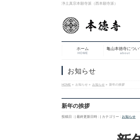
浄土真宗本願寺派（西本願寺派）
ホーム
亀山本徳寺につい
HOME
about
お知らせ
HOME
»
お知らせ
»
お知らせ
»
新年の挨拶
新年の挨拶
投稿日 :
最終更新日時 :
カテゴリー :
お知らせ