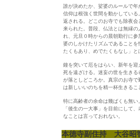
誰が決めたか、娑婆のルールで年
信仰は根強く世間を動かしている
返される。どこのお寺でも除夜会
来られた。普段、仏法とは無縁の
れ、元旦０時からの晨朝勤行に参
婆のしかけたリズムであることを
たくもあり、めでたくもなし」と
鐘を突いて厄をはらい、新年を迎
死を遠ざける。迷妄の世を生きる
が落としどころか。真宗のお寺で
は新しいいのちを精一杯生きるこ
特に高齢者の余命は幾ばくも無い
「後生の一大事」を目前にして、
なことは言っておれない。
本徳寺副住持 大谷昭